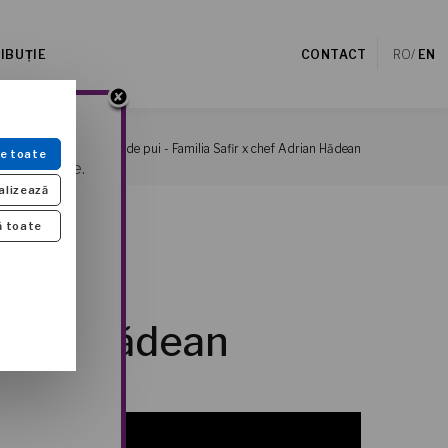
IBUȚIE
CONTACT
RO
/
EN
r!
Paté din ficat de pui - Familia Safir x chef Adrian Hădean
a Safir
e toate
ize speciale.
alizează
ă toate
Adrian Hădean