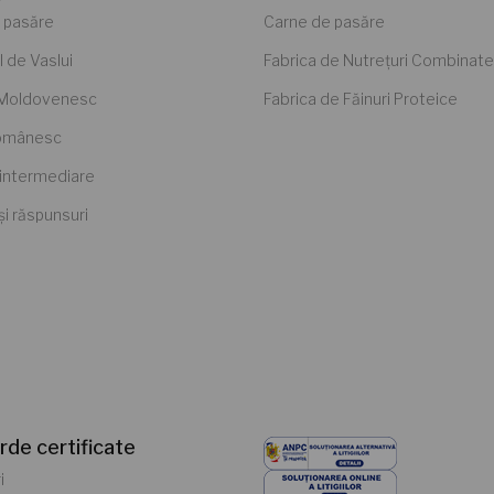
 pasăre
Carne de pasăre
l de Vaslui
Fabrica de Nutrețuri Combinate
 Moldovenesc
Fabrica de Făinuri Proteice
Românesc
intermediare
 și răspunsuri
rde certificate
i