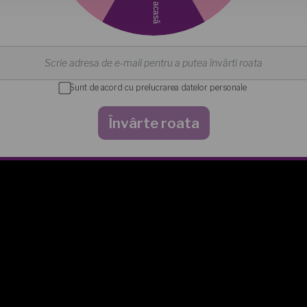
Sunt de acord cu prelucrarea datelor personale
Învârte roata