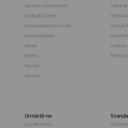
Garanție a familiei Safir
Carne de
Echipa & Cariere
Deliciosu
Responsabilitate socială
Zdravăn
Sustenabilitate
Răsfăț 
Media
Produse 
Rețete
Întrebări
Noutăți
Anunțuri
Urmăriți-ne
Standa
Live din ferme
Certificăr