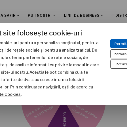
IA SAFIR
PUII NOȘTRI
LINII DE BUSINESS
DISTR
 site folosește cookie-uri
ntră în comunitatea Familia Safi
Acasă
Rețetele Famili
cookie-uri pentru a personaliza conținutul, pentru a
Permit
a newsletter și învârte roata: primești rețete delicioase și surpr
cții de rețele sociale și pentru a analiza traficul. De
Person
, le oferim partenerilor de rețele sociale, de
Refuz
te și de analize informații cu privire la modul în care
site-ul nostru. Aceștia le pot combina cu alte
i oferite de dvs. sau culese în urma folosirii
or lor. Prin continuarea navigării, ești de acord cu
i - Familia Safir x chef 
 de Cookies
.