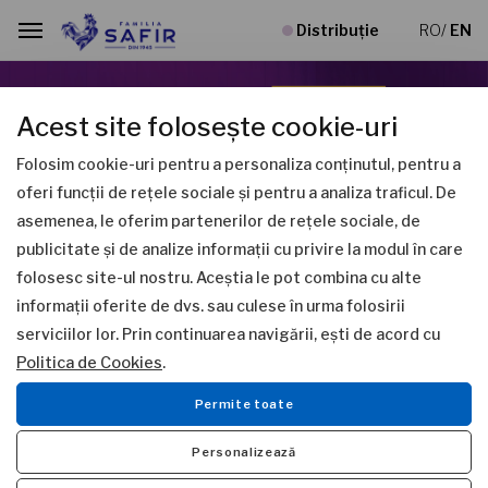
Distribuție
RO
/
EN
Acest site folosește cookie-uri
Folosim cookie-uri pentru a personaliza conținutul, pentru a
oferi funcții de rețele sociale și pentru a analiza traficul. De
asemenea, le oferim partenerilor de rețele sociale, de
Previous
Next
publicitate și de analize informații cu privire la modul în care
folosesc site-ul nostru. Aceștia le pot combina cu alte
NE CAUȚI PRODUSELE?
informații oferite de dvs. sau culese în urma folosirii
serviciilor lor. Prin continuarea navigării, ești de acord cu
Politica de Cookies
.
NU NE GĂSEȘTI LA RAFT?
Permite toate
Personalizează