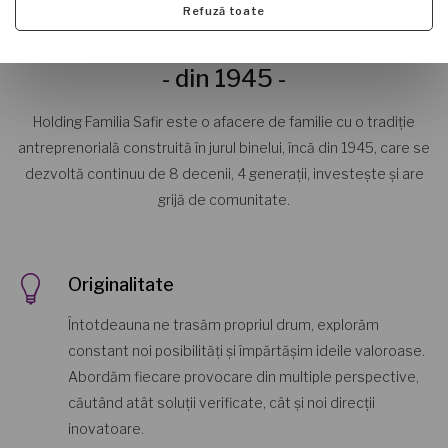
Refuză toate
FAMILIA SAFIR
- din 1945 -
Holding Familia Safir este o afacere de familie cu o tradiție
antreprenorială construită în jurul binelui, încă din 1945, care se
dezvoltă continuu de 8 decenii, 4 generații, investește și are
grijă de comunitate.
Originalitate
Întotdeauna ne trasăm propriul drum, explorăm
constant noi posibilități și împărtășim ideile valoroase.
Abordăm fiecare provocare din multiple perspective,
căutând atât soluții verificate, cât și noi direcții
inovatoare.