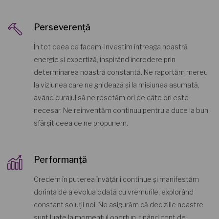
Perseverență
În tot ceea ce facem, investim întreaga noastră
energie și expertiză, inspirând încredere prin
determinarea noastră constantă. Ne raportăm mereu
la viziunea care ne ghidează și la misiunea asumată,
având curajul să ne resetăm ori de câte ori este
necesar. Ne reinventăm continuu pentru a duce la bun
sfârșit ceea ce ne propunem.
Performanță
Credem în puterea învățării continue și manifestăm
dorința de a evolua odată cu vremurile, explorând
constant soluții noi. Ne asigurăm că deciziile noastre
sunt luate la momentul oportun, ținând cont de