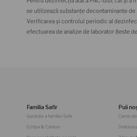
Pentru dezinfecția atât a FNC-ului, cât și a 
se utilizează substanțe decontaminante de 
Verificarea și controlul periodic al dezinfec
efectuarea de analize de laborator (teste de 
Familia Safir
Puii no
Garanție a familiei Safir
Carne de
Echipa & Cariere
Deliciosu