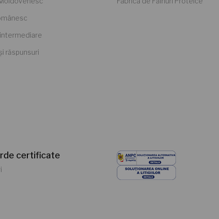
 Moldovenesc
Fabrica de Făinuri Proteice
Românesc
intermediare
 și răspunsuri
rde certificate
i