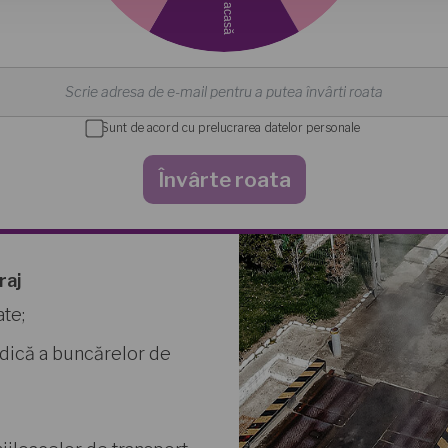
Sunt de acord cu prelucrarea datelor personale
ărelor de stocare a
Învârte roata
raj
ate;
odică a buncărelor de