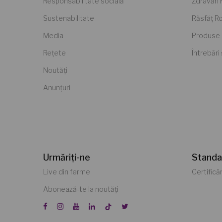
Responsabilitate socială
Zdravăn
Sustenabilitate
Răsfăț 
Media
Produse 
Rețete
Întrebări
Noutăți
Anunțuri
Urmăriți-ne
Standa
Live din ferme
Certificăr
Abonează-te la noutăți