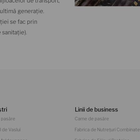
mijloacelor de transport,
ultimă generație.
ției se fac prin
sanitație).
ștri
Linii de business
 pasăre
Carne de pasăre
l de Vaslui
Fabrica de Nutrețuri Combinate