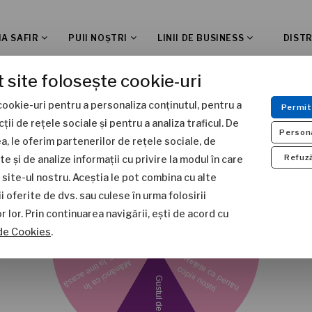
IA SAFIR
PUII NOȘTRI
LINII DE BUSINESS
DISTR
 site folosește cookie-uri
ntră în comunitatea Familia Safi
cookie-uri pentru a personaliza conținutul, pentru a
Permit
a newsletter și învârte roata: primești rețete delicioase și surpr
cții de rețele sociale și pentru a analiza traficul. De
Person
, le oferim partenerilor de rețele sociale, de
Refuz
te și de analize informații cu privire la modul în care
site-ul nostru. Aceștia le pot combina cu alte
i oferite de dvs. sau culese în urma folosirii
or lor. Prin continuarea navigării, ești de acord cu
securitatea la Nutriva
 de Cookies
.
rdări strategice pentru gestionarea riscurilor de răsp
ănătate a animalelor din fermele partenerilor și luăm