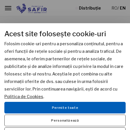
Distribuție
RO
/
EN
Anunțuri
Acest site folosește cookie-uri
Intră în comunitatea Familia
Acasă
Anunțuri
Safir!
Folosim cookie-uri pentru a personaliza conținutul, pentru a
Anunț public 2 - Construire fabrică recuperare de proteină
oferi funcții de rețele sociale și pentru a analiza traficul. De
Înscrie-te la newsletter și învârte roata:
asemenea, le oferim partenerilor de rețele sociale, de
primești rețete delicioase și surprize
publicitate și de analize informații cu privire la modul în care
speciale.
Anunț public 2 - Construire fabrică
folosesc site-ul nostru. Aceștia le pot combina cu alte
recuperare de proteină
informații oferite de dvs. sau culese în urma folosirii
serviciilor lor. Prin continuarea navigării, ești de acord cu
25.10.2022
Politica de Cookies
.
Permite toate
Depunerea notificării pentru programul "Construire fabrica
Personalizează
recuperare de proteină" în localitatea Chițcani, UAT Costești,
jud. Vaslui