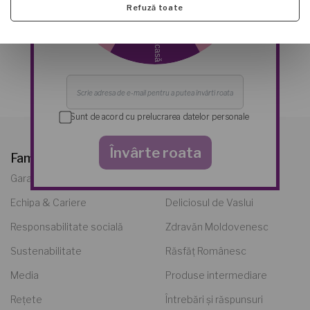
Refuză toate
DESCARCĂ FIȘIER
Sunt de acord cu prelucrarea datelor personale
Învârte roata
Familia Safir
Puii noștri
Garanție a familiei Safir
Carne de pasăre
Echipa & Cariere
Deliciosul de Vaslui
Responsabilitate socială
Zdravăn Moldovenesc
Sustenabilitate
Răsfăț Românesc
Media
Produse intermediare
Rețete
Întrebări și răspunsuri