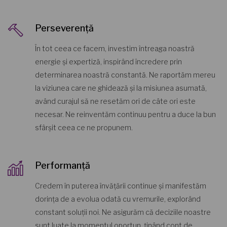
Perseverență
În tot ceea ce facem, investim întreaga noastră
energie și expertiză, inspirând încredere prin
determinarea noastră constantă. Ne raportăm mereu
la viziunea care ne ghidează și la misiunea asumată,
având curajul să ne resetăm ori de câte ori este
necesar. Ne reinventăm continuu pentru a duce la bun
sfârșit ceea ce ne propunem.
Performanță
Credem în puterea învățării continue și manifestăm
dorința de a evolua odată cu vremurile, explorând
constant soluții noi. Ne asigurăm că deciziile noastre
sunt luate la momentul oportun, ținând cont de