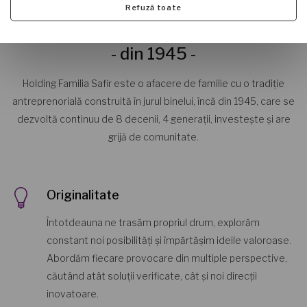
Refuză toate
FAMILIA SAFIR
- din 1945 -
Holding Familia Safir este o afacere de familie cu o tradiție
antreprenorială construită în jurul binelui, încă din 1945, care se
dezvoltă continuu de 8 decenii, 4 generații, investește și are
grijă de comunitate.
Originalitate
Întotdeauna ne trasăm propriul drum, explorăm
constant noi posibilități și împărtășim ideile valoroase.
Abordăm fiecare provocare din multiple perspective,
căutând atât soluții verificate, cât și noi direcții
inovatoare.