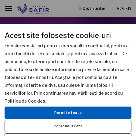
Distribuție
RO
/
EN
Acest site folosește cookie-uri
Folosim cookie-uri pentru a personaliza conținutul, pentru a
oferi funcții de rețele sociale și pentru a analiza traficul. De
asemenea, le oferim partenerilor de rețele sociale, de
Previous
Next
publicitate și de analize informații cu privire la modul în care
folosesc site-ul nostru. Aceștia le pot combina cu alte
NE CAUȚI PRODUSELE?
informații oferite de dvs. sau culese în urma folosirii
serviciilor lor. Prin continuarea navigării, ești de acord cu
Politica de Cookies
.
NU NE GĂSEȘTI LA RAFT?
Permite toate
Personalizează